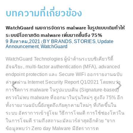
บทความที่เกี่ยวข้อง
WatchGuard เผยการจัดการ malware ในรูปแบบเดิมทำให้
เ
ระบบมีโอกาสติด malware เพิ่มมากขึ้นถึง 75%
ภ
9 สิงหาคม,2021
ฺBY BRANDS
STORIES
Update
2
/
,
,
Announcement
WatchGuard
,
WatchGuard Technologies ผู้นำด้านระบบซิเคียวริตี้
เ
อัจฉริยะ, multi-factor authentication (MFA), advanced
ล
endpoint protection และ Secure WiFi ออกรายงานฉบับ
ท
ุ้
ล่าสุดผ่าน Internet Security Report Q1/2021 โดยพบว่า
P
การจัดการ malware ในรูปแบบเดิม (Signature-based)
ห
ตรวจไม่พบ malware ที่ออกมาในรุ่นใหม่ๆ สูงถึง 75% อีก
ค
ทั้งรายงานฉบับนี้ยังพูดถึงภัยคุกคามใหม่ๆ ที่เกิดขึ้นใน
ม
ระบบ อัตราการเข้าจู่โจม วิธีการโจมตี การใช้ช่องโหว่ใน
ค
อ
ในการโจมตี รวมถึงสถานะมัลแวร์ล่าสุดอีกด้วย “จาก
ร
้
ข้อมูลพบว่า Zero day Malware มีอัตราการต
แ