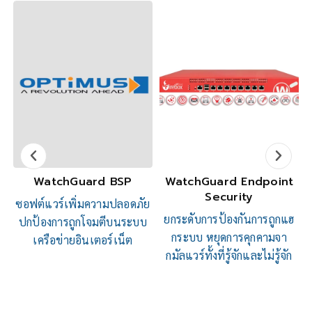
r
WatchGuard BSP
WatchGuard Endpoint
Security
ซอฟต์แวร์เพิ่มความปลอดภัย
ยกระดับการป้องกันการถูกแฮ
ปกป้องการถูกโจมตีบนระบบ
ค
ด
กระบบ หยุดการคุกคามจา
เครือข่ายอินเตอร์เน็ต
เ
กมัลแวร์ทั้งที่รู้จักและไม่รู้จัก