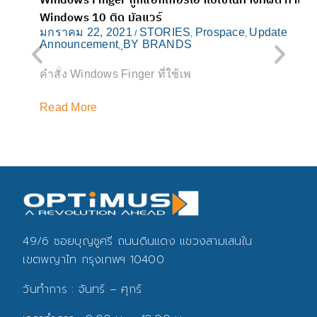
Windows Finger ถูกแฮกเกอร์เอาไปใช้ในทางที่ผิด ทำให้
R
Windows 10 ติด มัลแวร์
ม
A
มกราคม 22, 2021
STORIES
Prospace
Update
/
,
,
Announcement
ฺBY BRANDS
,
ล
คำสั่ง Windows Finger ที่ใช้เพ
R
Read More
49/6 ซอยบุญชูศรี ถนนดินแดง แขวงสามเสนใน
เขตพญาไท กรุงเทพฯ 10400
วันทำการ : จันทร์ – ศุกร์